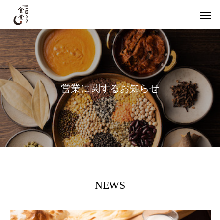
営
業
に
関
す
る
お
知
ら
せ
NEWS